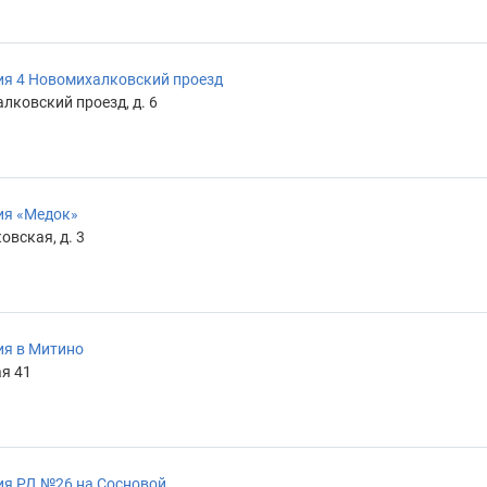
ия 4 Новомихалковский проезд
лковский проезд, д. 6
ия «Медок»
овская, д. 3
ия в Митино
ая 41
ия РД №26 на Сосновой