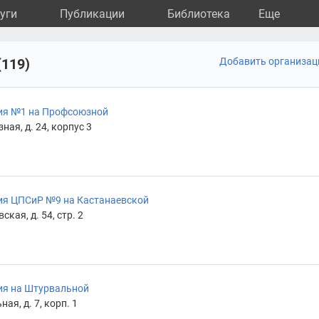
уги
Публикации
Библиотека
Eще
(119)
Добавить организа
ия №1 на Профсоюзной
ая, д. 24, корпус 3
ия ЦПСиР №9 на Кастанаевской
кая, д. 54, стр. 2
ия на Штурвальной
ая, д. 7, корп. 1