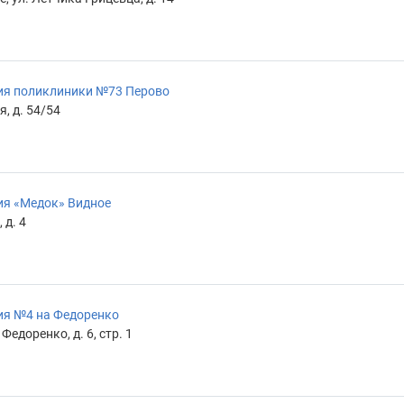
ия поликлиники №73 Перово
, д. 54/54
ия «Медок» Видное
 д. 4
ия №4 на Федоренко
едоренко, д. 6, стр. 1