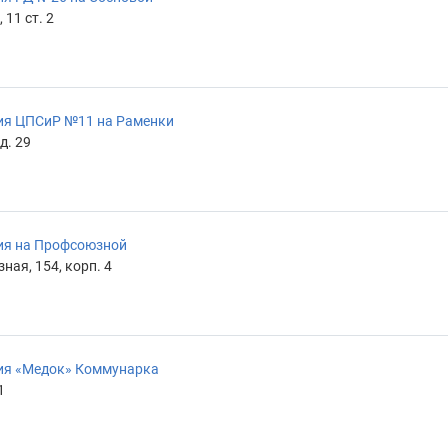
 11 ст. 2
ия ЦПСиР №11 на Раменки
д. 29
ия на Профсоюзной
ная, 154, корп. 4
ия «Медок» Коммунарка
1