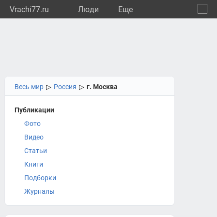
Vrachi77.ru
Люди
Eще
🔔
город
🔍
Весь мир
▷
Россия
▷
г. Москва
Публикации
Фото
Видео
Статьи
Книги
Подборки
Журналы