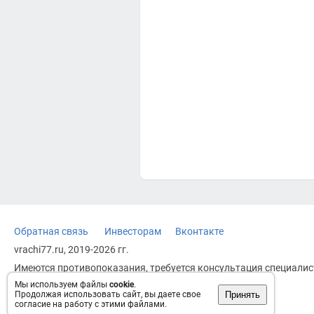
Обратная связь
Инвесторам
Вконтакте
vrachi77.ru, 2019-2026 гг.
Имеются противопоказания, требуется консультация специалист
заменяет прием врача.
Мы используем файлы
cookie
.
Принять
Продолжая использовать сайт, вы даете свое
Возрастное ограничение: 18+
согласие на работу с этими файлами.