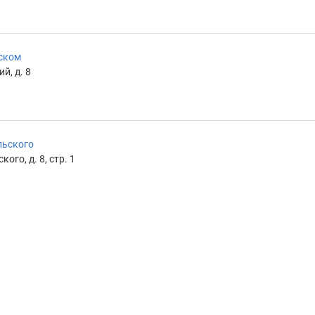
ском
й, д. 8
льского
ого, д. 8, стр. 1