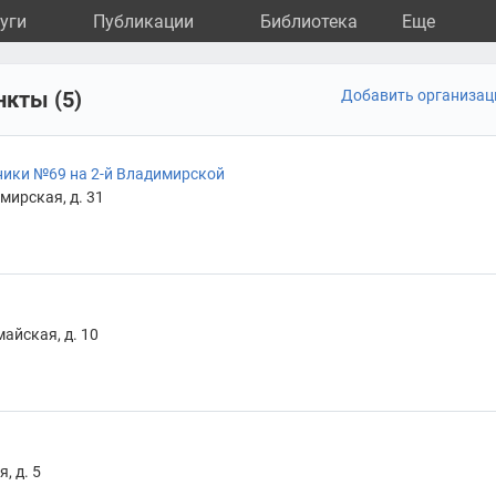
уги
Публикации
Библиотека
Eще
нкты (5)
Добавить организа
ики №69 на 2-й Владимирской
мирская, д. 31
айская, д. 10
, д. 5