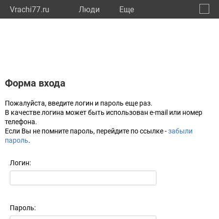
Vrachi77.ru
Люди
Eще
🔔
город
🔍
Форма входа
Пожалуйста, введите логин и пароль еще раз.
В качестве логина может быть использован e-mail или номер
телефона.
Если Вы не помните пароль, перейдите по ссылке -
забыли
пароль
.
Логин:
Пароль: