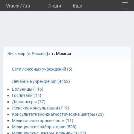
Vrachi77.ru
Люди
Eще
🔔
город
🔍
Весь мир
▷
Россия
▷
г. Москва
Сети лечебных учреждений (5)
Лечебные учреждения (4452)
Больницы (116)
Госпитали (14)
Диспансеры (77)
Женские консультации (119)
Консультативно-диагностические центры (23)
Медико-санитарные части (11)
Медицинские лаборатории (508)
Медицинские центры, клиники (1125)