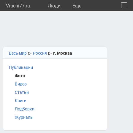
Vrachi77.ru
Люди
Eще
🔔
город
🔍
Весь мир
▷
Россия
▷
г. Москва
Публикации
Фото
Видео
Статьи
Книги
Подборки
Журналы