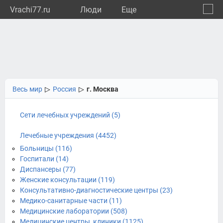
Vrachi77.ru
Люди
Eще
🔔
город
🔍
Весь мир
▷
Россия
▷
г. Москва
Сети лечебных учреждений (5)
Лечебные учреждения (4452)
Больницы (116)
Госпитали (14)
Диспансеры (77)
Женские консультации (119)
Консультативно-диагностические центры (23)
Медико-санитарные части (11)
Медицинские лаборатории (508)
Медицинские центры, клиники (1125)