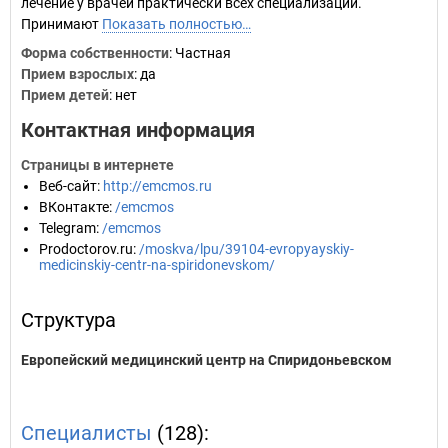
лечение у врачей практически всех специализаций.
Принимают
Показать полностью…
Форма собственности
: Частная
Прием взрослых
: да
Прием детей
: нет
Контактная информация
Страницы в интернете
Веб-сайт
:
http://emcmos.ru
ВКонтакте
:
/emcmos
Telegram
:
/emcmos
Prodoctorov.ru
:
/moskva/lpu/39104-evropyayskiy-
medicinskiy-centr-na-spiridonevskom/
Структура
Европейский медицинский центр на Спиридоньевском
Специалисты
(128):