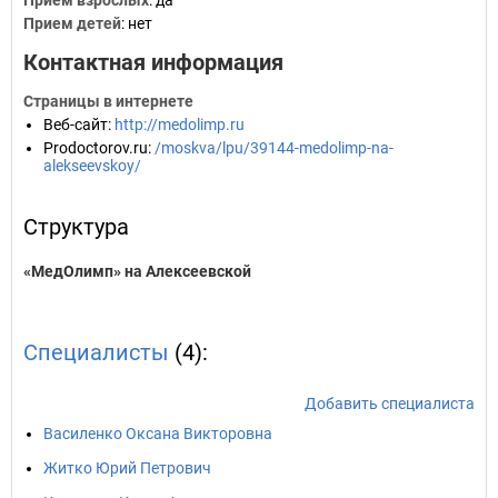
Прием взрослых
: да
Прием детей
: нет
Контактная информация
Страницы в интернете
Веб-сайт
:
http://medolimp.ru
Prodoctorov.ru
:
/moskva/lpu/39144-medolimp-na-
alekseevskoy/
Структура
«МедОлимп» на Алексеевской
Специалисты
(4):
Добавить специалиста
Василенко Оксана Викторовна
Житко Юрий Петрович