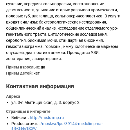
сужение, передняя кольпоррафия, восстановление
девственности, ушивание старых разрывов промежности,
половых губ, влагалища, кольпоперинеопластика. В услуги
входят анализы: бактериологические исследования,
общеклинический анализ, исследование отделяемого уро-
генитального тракта, цитологические исследования,
серология, биохимия мочи, стандартная биохимия,
гемостазиограмма, гормоны, иммунологические маркеры
опухолей, диагностика анемии. Проводится УЗИ,
зонотерапия, лазеротерапия.
Прием взрослых
:
да
Прием детей
:
нет
Контактная информация
Адреса
ул. 3-я Мытищинская, д. 3. корпус 2
Страницы в интернете
Веб-сайт
:
http://medolimp.ru
Prodoctorov.ru
:
/moskva/lpu/39144-medolimp-na-
alekseevskoy/