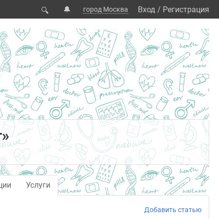
🔔
Вход
/
Регистрация
город Москва
🔍
т»
ции
Услуги
Добавить статью