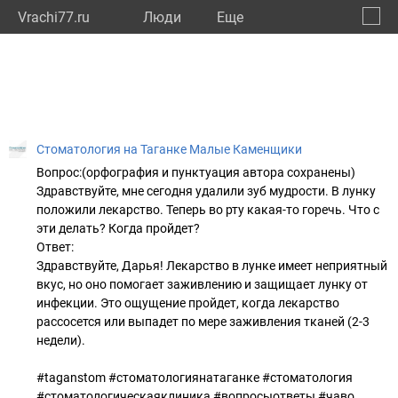
Vrachi77.ru
Люди
Eще
🔔
город
🔍
Стоматология на Таганке Малые Каменщики
Вопрос:(орфография и пунктуация автора сохранены)
Здравствуйте, мне сегодня удалили зуб мудрости. В лунку
положили лекарство. Теперь во рту какая-то горечь. Что с
эти делать? Когда пройдет?
Ответ:
Здравствуйте, Дарья! Лекарство в лунке имеет неприятный
вкус, но оно помогает заживлению и защищает лунку от
инфекции. Это ощущение пройдет, когда лекарство
рассосется или выпадет по мере заживления тканей (2-3
недели).
#taganstom #стоматологиянатаганке #стоматология
#стоматологическаяклиника #вопросыответы #чаво