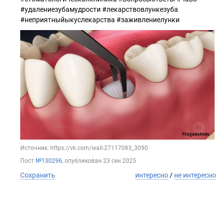
#удалениезубамудрости #лекарствовлункезуба
#неприятныйыкуслекарства #заживлениелунки
Источник: https://vk.com/wall-27117083_3090
Пост
№130296
, опубликован
23 сен 2025
Сохранить
интересно
/
не интересно