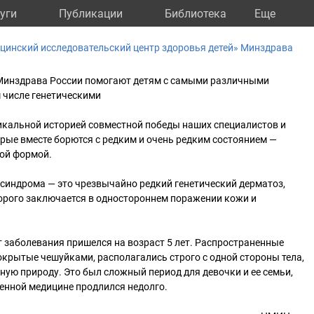
уги
Публикации
Библиотека
Eще
инский исследовательский центр здоровья детей» Минздрава
Минздрава России помогают детям с самыми различными
 числе генетическими
икальной историей совместной победы наших специалистов и
рые вместе борются с редким и очень редким состоянием —
ой формой.
синдрома — это чрезвычайно редкий генетический дерматоз,
орого заключается в одностороннем поражении кожи и
 заболевания пришелся на возраст 5 лет. Распространенные
крытые чешуйками, располагались строго с одной стороны тела,
ую природу. Это был сложный период для девочки и ее семьи,
енной медицине продлился недолго.