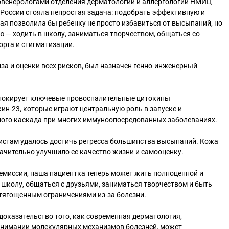
атовенерологами отделения дерматологии и аллергологии НМИЦ
России стояла непростая задача: подобрать эффективную и
ая позволила бы ребенку не просто избавиться от высыпаний, но
 — ходить в школу, заниматься творчеством, общаться со
рта и стигматизации.
за и оценки всех рисков, был назначен генно-инженерный
блокирует ключевые провоспалительные цитокины
кин-23, которые играют центральную роль в запуске и
ого каскада при многих иммуноопосредованных заболеваниях.
листам удалось достичь регресса большинства высыпаний. Кожа
начительно улучшило ее качество жизни и самооценку.
ремиссии, наша пациентка теперь может жить полноценной и
 школу, общаться с друзьями, заниматься творчеством и быть
отягощенным ограничениями из-за болезни.
 доказательство того, как современная дерматология,
онимании молекулярных механизмов болезней, может