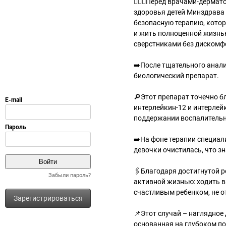
👩🏼‍⚕️Перед врачами-дерм
здоровья детей Минздрава 
безопасную терапию, котор
и жить полноценной жизнью
сверстниками без дискомфо
➡️После тщательного анали
биологический препарат.
🔎Этот препарат точечно 
интерлейкин-12 и интерлей
поддержании воспалительн
➡️На фоне терапии специа
девочки очистилась, что з
🖇️Благодаря достигнутой 
Забыли пароль?
активной жизнью: ходить в
счастливым ребенком, не 
Зарегистрироваться
📌Этот случай – наглядное
основанная на глубоком п