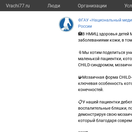
Vrachi77.ru
Люди
Организации
Усл
ФГАУ «Национальный медиц
России
🏥В НМИЦ здоровья детей 
заболеваниями кожи, в том
📎Мы хотим поделиться ун
маленькой пациентки, кото
CHILD-синдромом, мозаичн
🧩Мозаичная форма CHILD-
ключевая особенность кот
конечностей.
📋У нашей пациентки дебют
воспалительные бляшки, по
демонстрируя свою мозаичн
который благодаря соврем