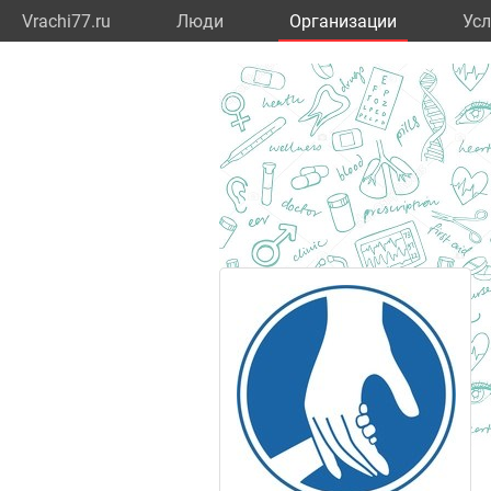
Vrachi77.ru
Люди
Организации
Усл