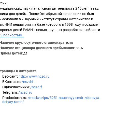
ссии
 медицинских наук начал свою деятельность 245 лет назад
ница для детей». После Октябрьской революции он был
еименовали в «Научный институт охраны материнства и
к НИИ педиатрии, на базе которого в 1998 году и создали
оровья детей РАМН с целью научных разработок в области
ть полностью…
Наличие круглосуточного стационара
: есть
Наличие стационара дневного пребывания
: есть
Прием детей
: да
траницы в интернете
Веб-сайт
:
http://www.nczd.ru
ВКонтакте
:
/nczdrf
Одноклассники
:
/nczdrf
Telegram
:
/nczd_ru
Prodoctorov.ru
:
/moskva/lpu/5251-nauchnyy-centr-zdorovya-
detyay-ramn/