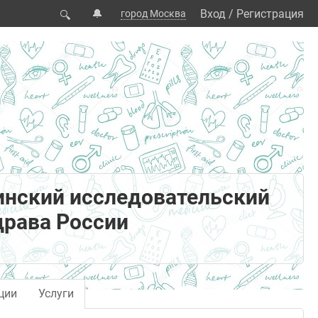
🔔
Вход
/
Регистрация
город Москва
🔍
нский исследовательский
драва России
ции
Услуги