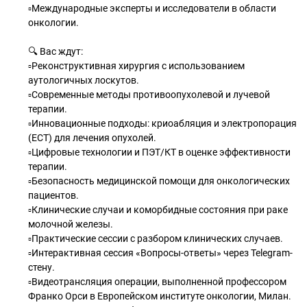
▫Международные эксперты и исследователи в области
онкологии.
🔍 Вас ждут:
▫Реконструктивная хирургия с использованием
аутологичных лоскутов.
▫Современные методы противоопухолевой и лучевой
терапии.
▫Инновационные подходы: криоабляция и электропорация
(ECT) для лечения опухолей.
▫Цифровые технологии и ПЭТ/КТ в оценке эффективности
терапии.
▫Безопасность медицинской помощи для онкологических
пациентов.
▫Клинические случаи и коморбидные состояния при раке
молочной железы.
▫Практические сессии с разбором клинических случаев.
▫Интерактивная сессия «Вопросы-ответы» через Telegram-
стену.
▫Видеотрансляция операции, выполненной профессором
Франко Орси в Европейском институте онкологии, Милан.