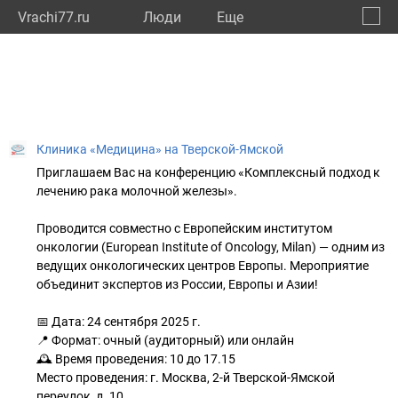
Vrachi77.ru
Люди
Eще
🔔
город
🔍
Клиника «Медицина» на Тверской-Ямской
Приглашаем Вас на конференцию «Комплексный подход к
лечению рака молочной железы».
Проводится совместно с Европейским институтом
онкологии (European Institute of Oncology, Milan) — одним из
ведущих онкологических центров Европы. Мероприятие
объединит экспертов из России, Европы и Азии!
📅 Дата: 24 сентября 2025 г.
📍 Формат: очный (аудиторный) или онлайн
🕰 Время проведения: 10 до 17.15
Место проведения: г. Москва, 2-й Тверской-Ямской
переулок, д. 10.