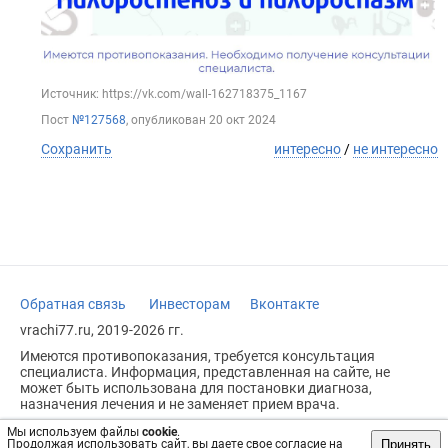
Источник: https://vk.com/wall-162718375_1167
Пост
№127568
, опубликован
20 окт 2024
Сохранить
интересно
/
не интересно
Обратная связь
Инвесторам
Вконтакте
vrachi77.ru, 2019-2026 гг.
Имеются противопоказания, требуется консультация
специалиста. Информация, представленная на сайте, не
может быть использована для постановки диагноза,
назначения лечения и не заменяет прием врача.
Возрастное ограничение: 18+
Мы используем файлы
cookie
.
Принять
Продолжая использовать сайт, вы даете свое согласие на