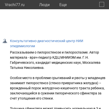
Vrachi77.ru
Люди
Eще
🔔
город
🔍
Консультативно-диагностический центр НИИ
эпидемиологии
Рассказываем о пилоростенозе и пилороспазме. Автор
материала - врач-педиатр КДЦ МНИИЭМ им. Г.Н.
Габричевского, кандидат медицинских наук, Москалева
Татьяна Николаевна.
⠀
Особое место в проблеме срыгиваний и рвоты у младенцев
занимает пилоростеноз (стеноз привратника желудка) –
врожденный порок желудочно-кишечного тракта ребенка,
заключающийся в сужении пилорического сфинктера за
счет утолщения его стенки.
⠀
Толщина сфинктера может превысить нормальную в 3 и