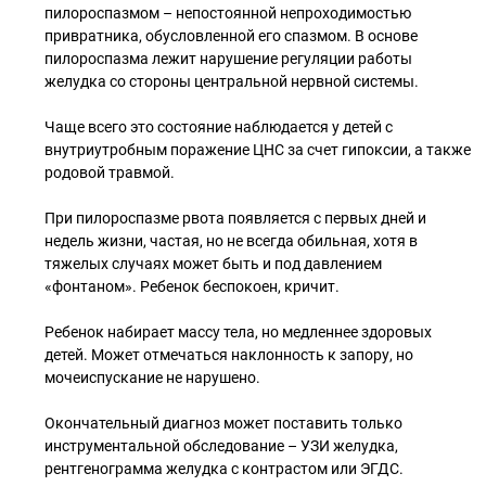
пилороспазмом – непостоянной непроходимостью
привратника, обусловленной его спазмом. В основе
пилороспазма лежит нарушение регуляции работы
желудка со стороны центральной нервной системы.
⠀
Чаще всего это состояние наблюдается у детей с
внутриутробным поражение ЦНС за счет гипоксии, а также
родовой травмой.
⠀
При пилороспазме рвота появляется с первых дней и
недель жизни, частая, но не всегда обильная, хотя в
тяжелых случаях может быть и под давлением
«фонтаном». Ребенок беспокоен, кричит.
⠀
Ребенок набирает массу тела, но медленнее здоровых
детей. Может отмечаться наклонность к запору, но
мочеиспускание не нарушено.
⠀
Окончательный диагноз может поставить только
инструментальной обследование – УЗИ желудка,
рентгенограмма желудка с контрастом или ЭГДС.