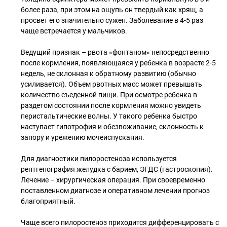
более раза, при этом на ощупь он твердый как хрящ, а
просвет его значительно сужен. Заболевание в 4-5 раз
чаще встречается у мальчиков.
⠀
Ведущий признак – рвота «фонтаном» непосредственно
после кормления, появляющаяся у ребенка в возрасте 2-5
недель, не склонная к обратному развитию (обычно
усиливается). Объем рвотных масс может превышать
количество съеденной пищи. При осмотре ребенка в
раздетом состоянии после кормления можно увидеть
перистальтические волны. У такого ребенка быстро
наступает гипотрофия и обезвоживание, склонность к
запору и урежению мочеиспускания.
⠀
Для диагностики пилоростеноза используется
рентгенография желудка с барием, ЭГДС (гастроскопия).
Лечение – хирургическая операция. При своевременно
поставленном диагнозе и оперативном лечении прогноз
благоприятный.
⠀
Чаще всего пилоростеноз приходится дифференцировать с