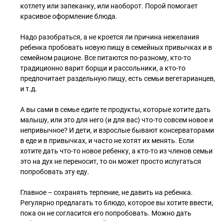
котлету или запеканку, или наоборот. Порой помогает
красивое оформление блюда.
⠀
Надо разобраться, а не кроется ли причина нежелания
ребенка пробовать новую пищу в семейных привычках и в
семейном рационе. Все питаются по-разному, кто-то
традиционно варит борщи и рассольники, а кто-то
предпочитает раздельную пищу, есть семьи вегетарианцев,
и т.д.
⠀
А вы сами в семье едите те продукты, которые хотите дать
малышу, или это для него (и для вас) что-то совсем новое и
непривычное? И дети, и взрослые бывают консерваторами
в еде и в привычках, и часто не хотят их менять. Если
хотите дать что-то новое ребенку, а кто-то из членов семьи
это на дух не переносит, то он может просто испугаться
попробовать эту еду.
⠀
Главное – сохранять терпение, не давить на ребенка.
Регулярно предлагать то блюдо, которое вы хотите ввести,
пока он не согласится его попробовать. Можно дать