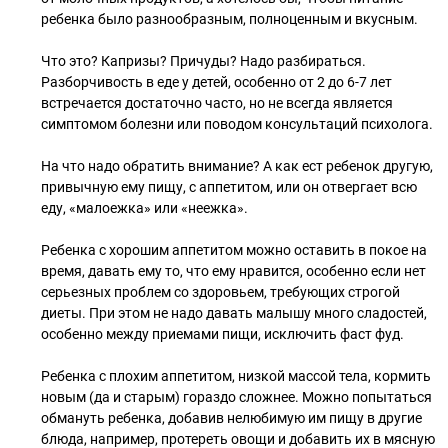
ребенка было разнообразным, полноценным и вкусным.
⠀
Что это? Капризы? Причуды? Надо разбираться.
Разборчивость в еде у детей, особенно от 2 до 6-7 лет
встречается достаточно часто, но не всегда является
симптомом болезни или поводом консультаций психолога.
⠀
На что надо обратить внимание? А как ест ребенок другую,
привычную ему пищу, с аппетитом, или он отвергает всю
еду, «малоежка» или «неежка».
⠀
Ребенка с хорошим аппетитом можно оставить в покое на
время, давать ему то, что ему нравится, особенно если нет
серьезных проблем со здоровьем, требующих строгой
диеты. При этом не надо давать малышу много сладостей,
особенно между приемами пищи, исключить фаст фуд.
⠀
Ребенка с плохим аппетитом, низкой массой тела, кормить
новым (да и старым) гораздо сложнее. Можно попытаться
обмануть ребенка, добавив нелюбимую им пищу в другие
блюда, например, протереть овощи и добавить их в мясную