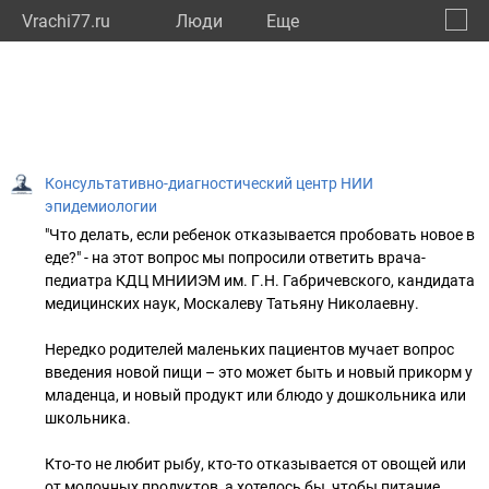
Vrachi77.ru
Люди
Eще
🔔
город
🔍
Консультативно-диагностический центр НИИ
эпидемиологии
"Что делать, если ребенок отказывается пробовать новое в
еде?" - на этот вопрос мы попросили ответить врача-
педиатра КДЦ МНИИЭМ им. Г.Н. Габричевского, кандидата
медицинских наук, Москалеву Татьяну Николаевну.
⠀
Нередко родителей маленьких пациентов мучает вопрос
введения новой пищи – это может быть и новый прикорм у
младенца, и новый продукт или блюдо у дошкольника или
школьника.
⠀
Кто-то не любит рыбу, кто-то отказывается от овощей или
от молочных продуктов, а хотелось бы, чтобы питание