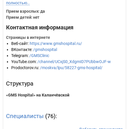
полностью…
Прием взрослых
: да
Прием детей
: нет
Контактная информация
Страницы в интернете
Веб-сайт
:
https://www.gmshospital.ru/
ВКонтакте
:
/gmshospital
Telegram
:
/GMSClinic
YouTube.com
:
/channel/UCxjS0_XdgmID7PUbbwOJF-w
Prodoctorov.ru
:
/moskva/lpu/58227-gms-hospital/
Структура
«GMS Hospital» на Каланчёвской
Специалисты
(76):