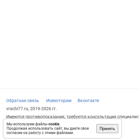
Обратная связь
Инвесторам
Вконтакте
vrachi77.ru, 2019-2026 гг.
Имеются противопоказания, требуется консультация специалист
заменяет прием врача.
Мы используем файлы
cookie
.
Принять
Продолжая использовать сайт, вы даете свое
Возрастное ограничение: 18+
согласие на работу с этими файлами.