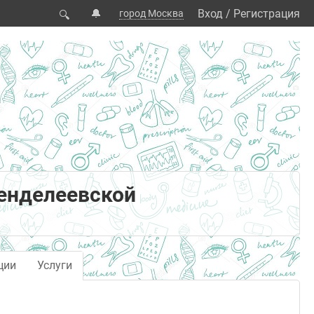
🔔
Вход
/
Регистрация
город Москва
🔍
енделеевской
ции
Услуги