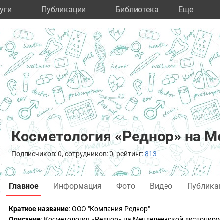
уги
Публикации
Библиотека
Eще
Косметология «Реднор» на М
Подписчиков: 0, сотрудников: 0, рейтинг:
813
Главное
Информация
Фото
Видео
Публика
Краткое название
:
ООО "Компания Реднор"
Описание
: Косметология «Реднор» на Менделеевской дислоциру