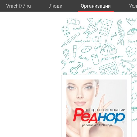
Vrachi77.ru
Люди
Организации
Усл