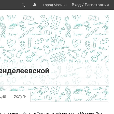
🔔
Вход
/
Регистрация
город Москва
🔍
енделеевской
ции
Услуги
ется в северной части Тверского района города Москвы. Она