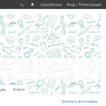
🔔
Вход
/
Регистрация
город Москва
🔍
ции
Услуги
Добавить фотографии