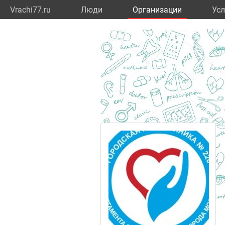
Vrachi77.ru
Люди
Организации
Усл