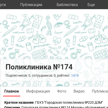
уги
Публикации
Библиотека
Eще
Поликлиника №174
Подписчиков: 0, сотрудников: 0, рейтинг:
1416
Главное
Информация
Фото
Видео
Публика
Краткое название
:
ГБУЗ "Городская поликлиника №220 ДЗМ"
Описание
: Городская поликлиника №174 Москвы обслуживает н