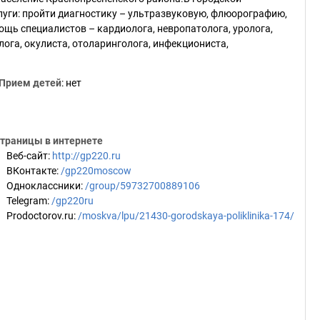
уги: пройти диагностику – ультразвуковую, флюорографию,
щь специалистов – кардиолога, невропатолога, уролога,
лога, окулиста, отоларинголога, инфекциониста,
Прием детей
: нет
траницы в интернете
Веб-сайт
:
http://gp220.ru
ВКонтакте
:
/gp220moscow
Одноклассники
:
/group/59732700889106
Telegram
:
/gp220ru
Prodoctorov.ru
:
/moskva/lpu/21430-gorodskaya-poliklinika-174/