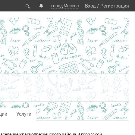
🔔
Вход
/
Регистрация
город Москва
🔍
ции
Услуги
аселение Краснопресненского района.В городской