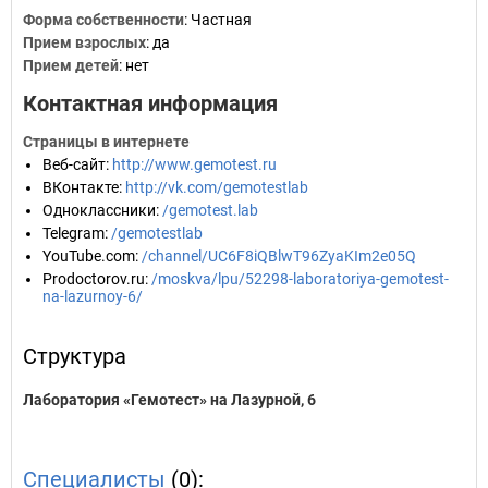
Форма собственности
: Частная
Прием взрослых
: да
Прием детей
: нет
Контактная информация
Страницы в интернете
Веб-сайт
:
http://www.gemotest.ru
ВКонтакте
:
http://vk.com/gemotestlab
Одноклассники
:
/gemotest.lab
Telegram
:
/gemotestlab
YouTube.com
:
/channel/UC6F8iQBlwT96ZyaKIm2e05Q
Prodoctorov.ru
:
/moskva/lpu/52298-laboratoriya-gemotest-
na-lazurnoy-6/
Структура
Лаборатория «Гемотест» на Лазурной, 6
Специалисты
(0):