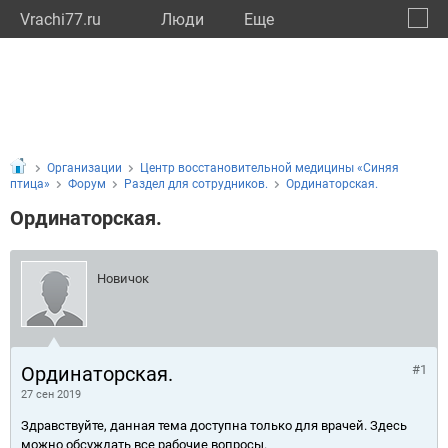
Vrachi77.ru
Люди
Eще
🔔
город
🔍
Организации
Центр восстановительной медицины «Синяя
птица»
Форум
Раздел для сотрудников.
Ординаторская.
Ординаторская.
Новичок
Ординаторская.
#1
27 сен 2019
Здравствуйте, данная тема доступна только для врачей. Здесь
можно обсуждать все рабочие вопросы.