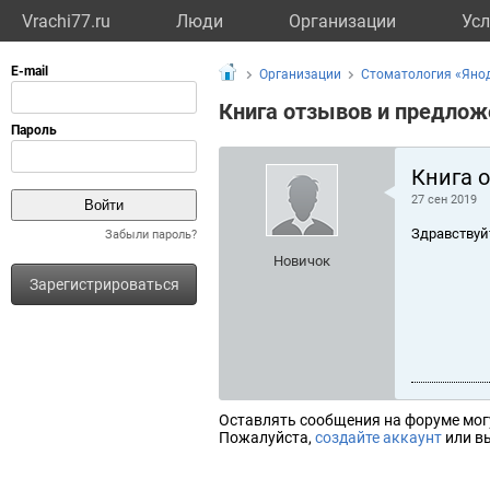
Vrachi77.ru
Люди
Организации
Усл
Организации
Стоматология «Яно
Книга отзывов и предлож
Книга 
27 сен 2019
Здравствуй
Забыли пароль?
Новичок
Зарегистрироваться
Оставлять сообщения на форуме мог
Пожалуйста,
создайте аккаунт
или вы