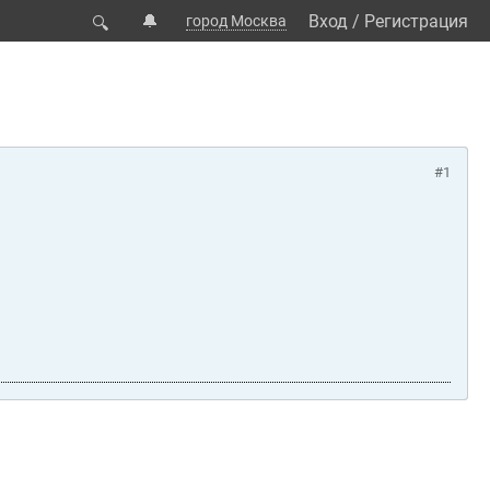
🔔
Вход
/
Регистрация
город Москва
🔍
#1