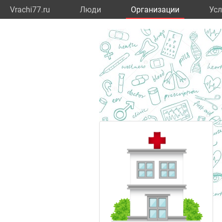
Vrachi77.ru
Люди
Организации
Усл