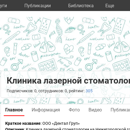
уги
Публикации
Библиотека
Eще
Клиника лазерной стоматоло
Подписчиков: 0, сотрудников: 0, рейтинг:
305
Главное
Информация
Фото
Видео
Публика
Краткое название
:
ООО «Дентал Груп»
Описание
: Клиника лазерной стоматологии на Нижегородской 