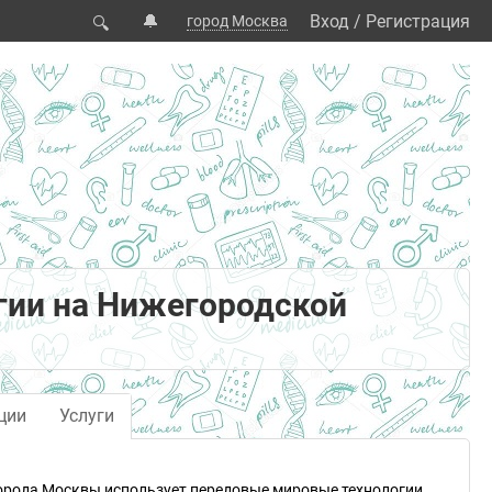
🔔
Вход
/
Регистрация
город Москва
🔍
гии на Нижегородской
ции
Услуги
города Москвы использует передовые мировые технологии