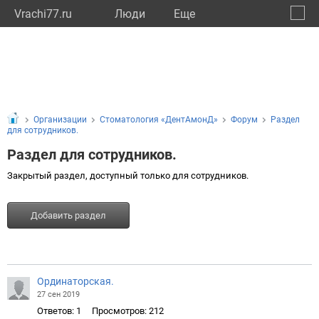
Vrachi77.ru
Люди
Eще
🔔
город
🔍
Организации
Стоматология «ДентАмонД»
Форум
Раздел
для сотрудников.
Раздел для сотрудников.
Закрытый раздел, доступный только для сотрудников.
Добавить раздел
Ординаторская.
27 сен 2019
Ответов: 1
Просмотров: 212