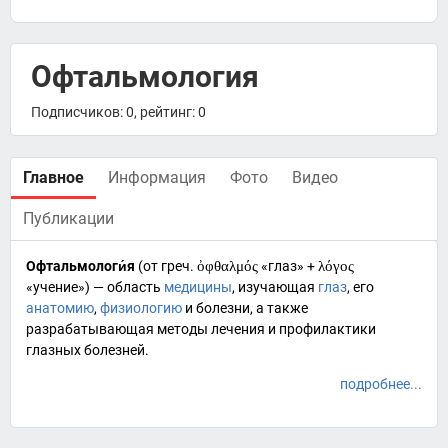
Офтальмология
Подписчиков: 0, рейтинг: 0
Главное
Информация
Фото
Видео
Публикации
Офтальмологи́я
(от
греч.
ὀφθαλμός
«глаз» +
λόγος
«учение») — область
медицины
, изучающая
глаз
, его
анатомию
,
физиологию
и болезни, а также
разрабатывающая методы лечения и
профилактики
глазных болезней.
подробнее...