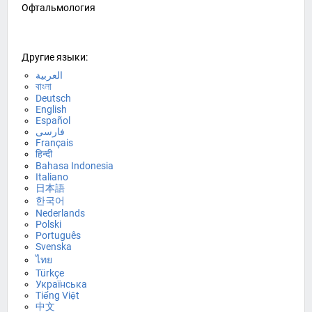
Офтальмология
Другие языки:
العربية
বাংলা
Deutsch
English
Español
فارسی
Français
हिन्दी
Bahasa Indonesia
Italiano
日本語
한국어
Nederlands
Polski
Português
Svenska
ไทย
Türkçe
Українська
Tiếng Việt
中文