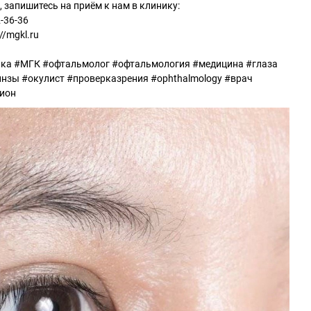
е, запишитесь на приём к нам в клинику:
2-36-36
//mgkl.ru
ка #МГК #офтальмолог #офтальмология #медицина #глаза
инзы #окулист #проверказрения #ophthalmology #врач
зион