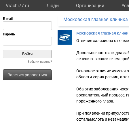
Vrachi77.ru
Люди
Организации
Усл
Московская глазная клиника
Московская глазная клини
Отличие халязиона от ячме
⠀
Довольно часто эти два за
лечению, в связи с чем пр
Забыли пароль?
⠀
Основное отличие ячменя от
Зарегистрироваться
области корня ресниц, а ха
⠀
Оба этих заболевания нося
воспалительный процесс, ги
пораженного глаза.
⠀
При появлении припухлости
офтальмолога и незамедлите
⠀