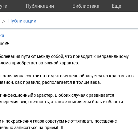
уги
Публикации
Библиотека
Eще
Публикации
▷
ка
ня👁
болевания путают между собой, что приводит к неправильному
облема приобретает затяжной характер.
 халязиона состоит в том, что ячмень образуется на краю века в
лязион, как правило, располагается в толще века.
т инфекционный характер. В обоих случаях развивается
перемия век, отечность, а также появляется боль в области
 и покраснения глаза советуем не оттягивать посещение
льно записаться на приём👩🏼‍⚕️