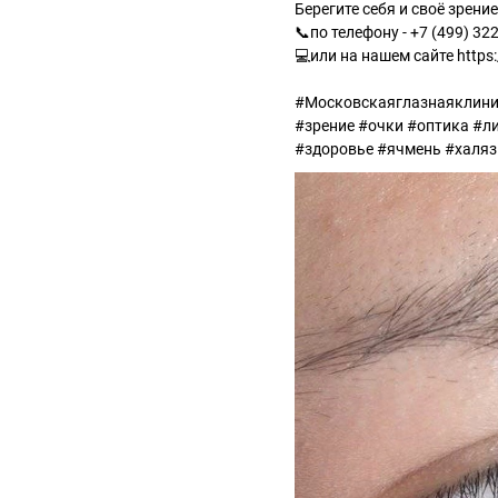
Берегите себя и своё зрени
📞по телефону - +7 (499) 32
💻или на нашем сайте https:
⠀
#Московскаяглазнаяклини
#зрение #очки #оптика #л
#здоровье #ячмень #халя