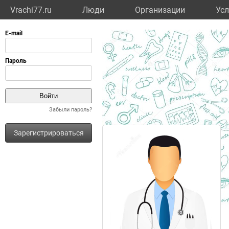
Vrachi77.ru
Люди
Организации
Усл
Забыли пароль?
Зарегистрироваться