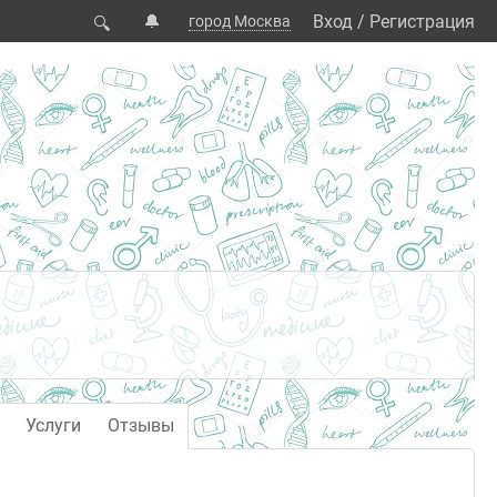
🔔
Вход
/
Регистрация
город Москва
🔍
Услуги
Отзывы