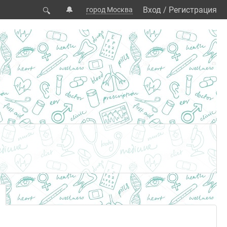
🔔
Вход
/
Регистрация
город Москва
🔍