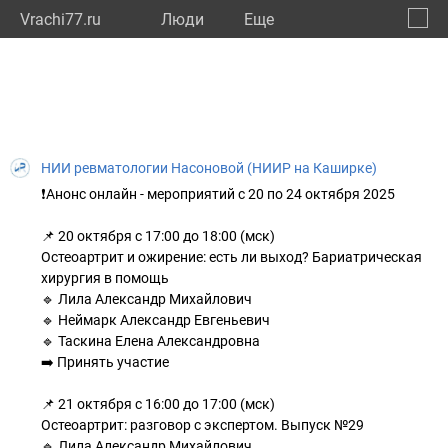
Vrachi77.ru
Люди
Eще
🔔
город
🔍
НИИ ревматологии Насоновой (НИИР на Каширке)
❗️Анонс онлайн - мероприятий с 20 по 24 октября 2025
📌 20 октября с 17:00 до 18:00 (мск)
Остеоартрит и ожирение: есть ли выход? Бариатрическая
хирургия в помощь
🔹 Лила Александр Михайлович
🔹 Неймарк Александр Евгеньевич
🔹 Таскина Елена Александровна
➡️ Принять участие
📌 21 октября с 16:00 до 17:00 (мск)
Остеоартрит: разговор с экспертом. Выпуск №29
🔹 Лила Александр Михайлович