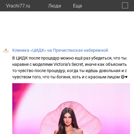
Vrachi77.ru
Люди
Eще
🔔
город
🔍
Клиника «ЦИДК» на Пречистенская набережной
В ЦИДК после процедур можно ещё раз убедиться, что ты
наравне с моделями Victoria’s Secret, иначе как объяснить
то чувство после процедур, когда ты идёшь довольная и с
чувством того, что ты богиня, хоть и с красным лицом 😅♥️