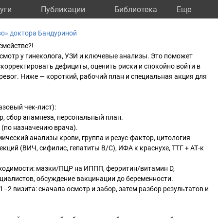
уги
Публикации
Библиотека
Eще
о» доктора Бандуриной
емействе?!
осмотр у гинеколога, УЗИ и ключевые анализы. Это поможет
скорректировать дефициты, оценить риски и спокойно войти в
ревог. Ниже — короткий, рабочий план и специальная акция для
азовый чек-лист):
р, сбор анамнеза, персональный план.
 (по назначению врача).
ический анализы крови, группа и резус-фактор, цитология
кций (ВИЧ, сифилис, гепатиты B/C), ИФА к краснухе, ТТГ + АТ-к
ходимости: мазки/ПЦР на ИППП, ферритин/витамин D,
циалистов, обсуждение вакцинации до беременности.
1–2 визита: сначала осмотр и забор, затем разбор результатов и