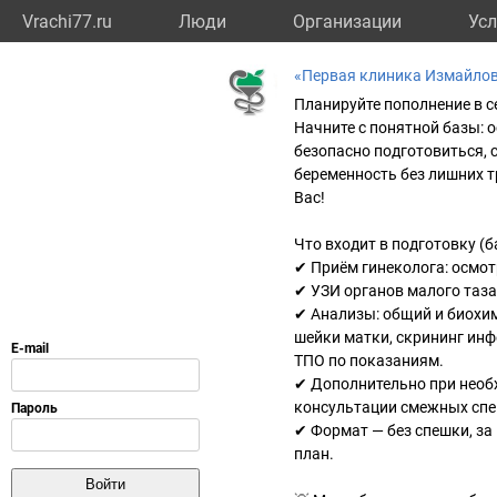
Vrachi77.ru
Люди
Организации
Усл
«Первая клиника Измайлов
Планируйте пополнение в с
Начните с понятной базы: 
безопасно подготовиться, 
беременность без лишних т
Вас!
Что входит в подготовку (б
✔ Приём гинеколога: осмот
✔ УЗИ органов малого таза
✔ Анализы: общий и биохим
шейки матки, скрининг инфе
ТПО по показаниям.
✔ Дополнительно при необ
консультации смежных спе
✔ Формат — без спешки, за 
план.