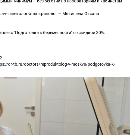
одимый минимум — без беготни по лабораториям и кабинетам
 врач-гинеколог-эндокринолог — Мякишева Оксана
мплекс "Подготовка к беременности" со скидкой 30%.
32
tps://dr-tb.ru/doctors/reproduktolog-v-moskve/podgotovka-k-