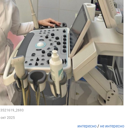
133521619_2693
 окт 2025
интересно
/
не интересно