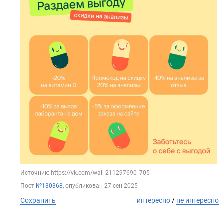
Источник: https://vk.com/wall-211297690_705
Пост
№130368
, опубликован
27 сен 2025
Сохранить
интересно
/
не интересно