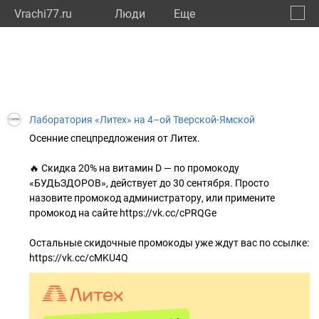
Vrachi77.ru
Люди
Eще
🔔
город
🔍
Лаборатория «Литех» на 4–ой Тверской-Ямской
Осенние спецпредложения от Литех.
🔥 Скидка 20% на витамин D — по промокоду
«БУДЬЗДОРОВ», действует до 30 сентября. Просто
назовите промокод администратору, или примените
промокод на сайте https://vk.cc/cPRQGe
Остальные скидочные промокоды уже ждут вас по ссылке:
https://vk.cc/cMKU4Q