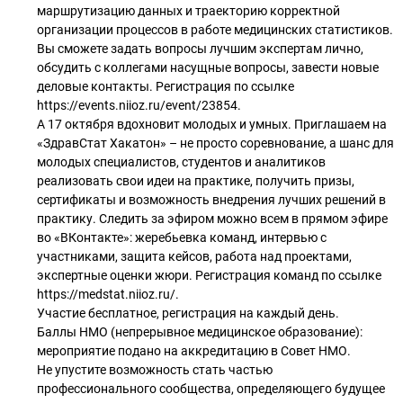
маршрутизацию данных и траекторию корректной
организации процессов в работе медицинских статистиков.
Вы сможете задать вопросы лучшим экспертам лично,
обсудить с коллегами насущные вопросы, завести новые
деловые контакты. Регистрация по ссылке
https://events.niioz.ru/event/23854.
А 17 октября вдохновит молодых и умных. Приглашаем на
«ЗдравСтат Хакатон» – не просто соревнование, а шанс для
молодых специалистов, студентов и аналитиков
реализовать свои идеи на практике, получить призы,
сертификаты и возможность внедрения лучших решений в
практику. Следить за эфиром можно всем в прямом эфире
во «ВКонтакте»: жеребьевка команд, интервью с
участниками, защита кейсов, работа над проектами,
экспертные оценки жюри. Регистрация команд по ссылке
https://medstat.niioz.ru/.
Участие бесплатное, регистрация на каждый день.
Баллы НМО (непрерывное медицинское образование):
мероприятие подано на аккредитацию в Совет НМО.
Не упустите возможность стать частью
профессионального сообщества, определяющего будущее