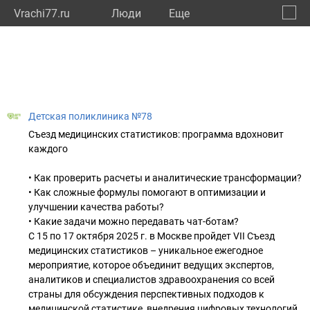
Vrachi77.ru
Люди
Eще
🔔
город
🔍
Детская поликлиника №78
Съезд медицинских статистиков: программа вдохновит
каждого
• Как проверить расчеты и аналитические трансформации?
• Как сложные формулы помогают в оптимизации и
улучшении качества работы?
• Какие задачи можно передавать чат-ботам?
С 15 по 17 октября 2025 г. в Москве пройдет VII Съезд
медицинских статистиков – уникальное ежегодное
мероприятие, которое объединит ведущих экспертов,
аналитиков и специалистов здравоохранения со всей
страны для обсуждения перспективных подходов к
медицинской статистике, внедрения цифровых технологий