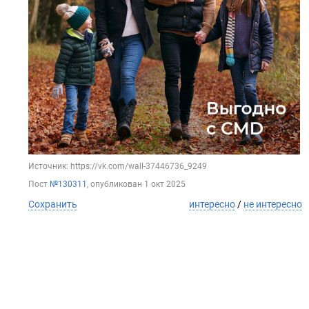
Источник: https://vk.com/wall-37446736_9249
Пост
№130311
, опубликован
1 окт 2025
Сохранить
интересно
/
не интересно