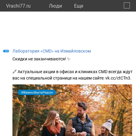
Vrachi77.ru
Люди
Eще
🔔
город
🔍
Лаборатория «CMD» на Измайловском
Скидки не заканчиваются! ✨
🔗 Актуальные акции в офисах и клиниках CMD всегда ждут
вас на специальной странице на нашем сайте: vk.cc/ctCTn3.