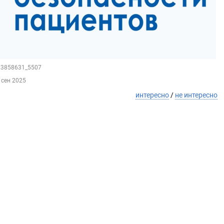
173858631_5507
 сен 2025
интересно
/
не интересно