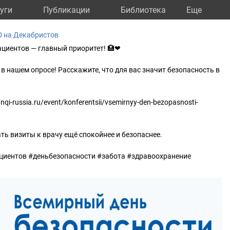
уги
Публикации
Библиотека
Eще
 на Декабристов
ациентов — главный приоритет! 🏥❤
в нашем опросе! Расскажите, что для вас значит безопасность в
/nqi-russia.ru/event/konferentsii/vsemirnyy-den-bezopasnosti-
ть визиты к врачу ещё спокойнее и безопаснее.
иентов #деньбезопасности #забота #здравоохранение