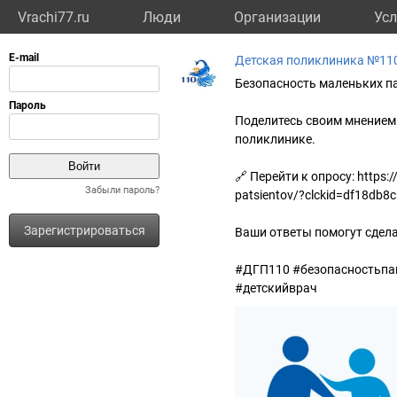
Vrachi77.ru
Люди
Организации
Усл
Детская поликлиника №110
Безопасность маленьких п
Поделитесь своим мнением 
поликлинике.
🔗 Перейти к опросу: https:/
Забыли пароль?
patsientov/?clckid=df18db8c
Зарегистрироваться
Ваши ответы помогут сдела
#ДГП110 #безопасностьпац
#детскийврач