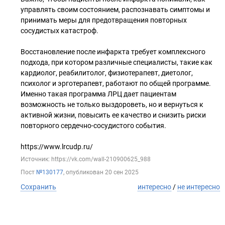
управлять своим состоянием, распознавать симптомы и
принимать меры для предотвращения повторных
сосудистых катастроф.
Восстановление после инфаркта требует комплексного
подхода, при котором различные специалисты, такие как
кардиолог, реабилитолог, физиотерапевт, диетолог,
психолог и эрготерапевт, работают по общей программе.
Именно такая программа ЛРЦ дает пациентам
возможность не только выздороветь, но и вернуться к
активной жизни, повысить ее качество и снизить риски
повторного сердечно-сосудистого события.
https://www.lrcudp.ru/
Источник: https://vk.com/wall-210900625_988
Пост
№130177
, опубликован
20 сен 2025
Сохранить
интересно
/
не интересно