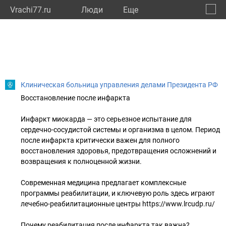
Vrachi77.ru
Люди
Eще
🔔
город
🔍
Клиническая больница управления делами Президента РФ
Восстановление после инфаркта
Инфаркт миокарда — это серьезное испытание для
сердечно-сосудистой системы и организма в целом. Период
после инфаркта критически важен для полного
восстановления здоровья, предотвращения осложнений и
возвращения к полноценной жизни.
Современная медицина предлагает комплексные
программы реабилитации, и ключевую роль здесь играют
лечебно-реабилитационные центры https://www.lrcudp.ru/
Почему реабилитация после инфаркта так важна?