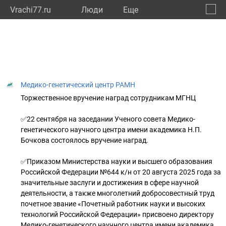
Vrachi77.ru
Люди
Eще
🔔
город
🔍
Медико-генетический центр РАМН
Торжественное вручение наград сотрудникам МГНЦ
✅22 сентября на заседании Ученого совета Медико-
генетического научного центра имени академика Н.П.
Бочкова состоялось вручение наград.
✅Приказом Министерства науки и высшего образования
Российской Федерации №644 к/н от 20 августа 2025 года за
значительные заслуги и достижения в сфере научной
деятельности, а также многолетний добросовестный труд
почетное звание «Почетный работник науки и высоких
технологий Российской Федерации» присвоено директору
Медико-генетического научного центра имени академика