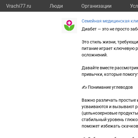
Vrachi77.ru
Люди
Организации
Усл
Семейная медицинская кли
Диабет — это не просто за
Это стиль жизни, требующ
питание играет ключевую р
осложнений.
Давайте вместе рассмотрим
привычки, которые помогут
✍ Понимание углеводов
Важно различать простые и
усваиваются и вызывают р
(цельнозерновые продукты
стабильный уровень глюко
поможет избежать скачков