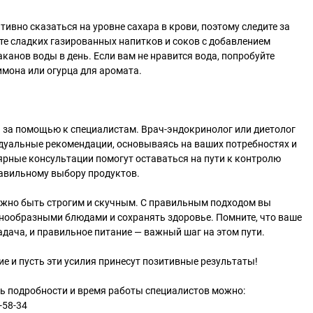
ивно сказаться на уровне сахара в крови, поэтому следите за
е сладких газированных напитков и соков с добавлением
таканов воды в день. Если вам не нравится вода, попробуйте
имона или огурца для аромата.
 за помощью к специалистам. Врач-эндокринолог или диетолог
дуальные рекомендации, основываясь на ваших потребностях и
ярные консультации помогут оставаться на пути к контролю
равильному выбору продуктов.
олжно быть строгим и скучным. С правильным подходом вы
нообразными блюдами и сохранять здоровье. Помните, что ваше
адача, и правильное питание — важный шаг на этом пути.
ие и пусть эти усилия принесут позитивные результаты!
ть подробности и время работы специалистов можно:
-58-34