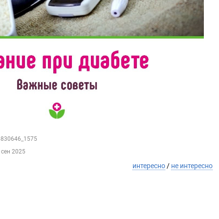
76830646_1575
 сен 2025
интересно
/
не интересно