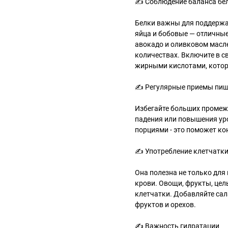
✍ Соблюдение баланса бе
Белки важны для поддержа
яйца и бобовые — отличные
авокадо и оливковом масле
количествах. Включите в св
жирными кислотами, котор
✍ Регулярные приемы пи
Избегайте больших промеж
падения или повышения ур
порциями - это поможет ко
✍ Употребление клетчатк
Она полезна не только для
крови. Овощи, фрукты, це
клетчатки. Добавляйте са
фруктов и орехов.
✍ Важность гидратации