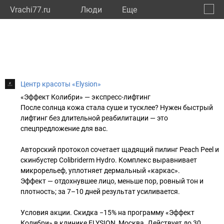
Vrachi77.ru
Люди
Eще
🔔
город
🔍
Центр красоты «Elysion»
«Эффект Колибри» — экспресс-лифтинг
После солнца кожа стала суше и тусклее? Нужен быстрый
лифтинг без длительной реабилитации — это
спецпредложение для вас.
Авторский протокол сочетает щадящий пилинг Peach Peel и
скинбустер Colibriderm Hydro. Комплекс выравнивает
микрорельеф, уплотняет дермальный «каркас».
Эффект — отдохнувшее лицо, меньше пор, ровный тон и
плотность; за 7–10 дней результат усиливается.
Условия акции. Скидка −15% на программу «Эффект
Колибри» в клинике ELYSION, Москва. Действует до 30