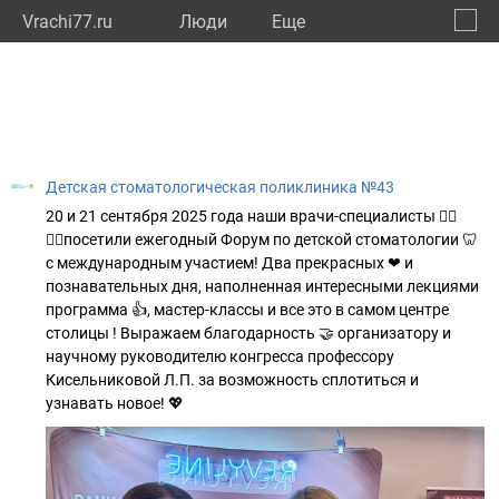
Vrachi77.ru
Люди
Eще
🔔
город
🔍
Детская стоматологическая поликлиника №43
20 и 21 сентября 2025 года наши врачи-специалисты 👩‍⚕
🧑‍⚕посетили ежегодный Форум по детской стоматологии 🦷
с международным участием! Два прекрасных ❤ и
познавательных дня, наполненная интересными лекциями
программа 👍, мастер-классы и все это в самом центре
столицы ! Выражаем благодарность 🤝 организатору и
научному руководителю конгресса профессору
Кисельниковой Л.П. за возможность сплотиться и
узнавать новое! 💖