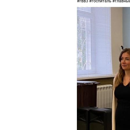
#гвв3 #госпиталь #главн