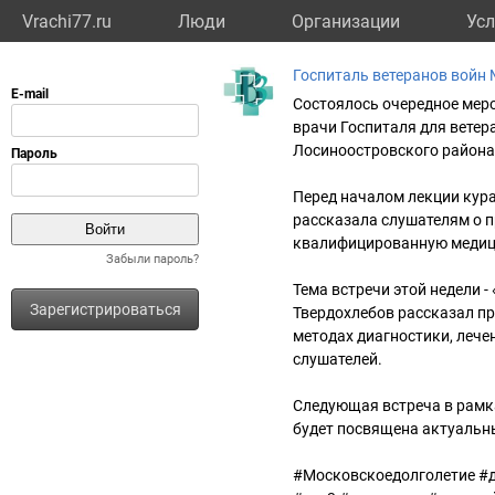
Vrachi77.ru
Люди
Организации
Усл
Госпиталь ветеранов войн
Состоялось очередное мер
врачи Госпиталя для ветер
Лосиноостровского района
Перед началом лекции кур
рассказала слушателям о п
квалифицированную медиц
Забыли пароль?
Тема встречи этой недели 
Зарегистрироваться
Твердохлебов рассказал пр
методах диагностики, лечен
слушателей.
Следующая встреча в рамка
будет посвящена актуальн
#Московскоедолголетие #