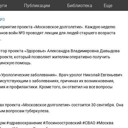
уги
Публикации
Библиотека
Eще
 №3
оприятие проекта «Московское долголетие». Каждую неделю
анов войн №3 проводят лекции для людей старшего возраста
.
атор проекта «Здоровье» Александра Владимировна Давыдова
роекте, который позволяет жителям оперативно получить
инскую помощь.
- «Урологические заболевания». Врач-уролог Николай Евгеньевич
исутствующим о заболеваниях, причинах их возникновения,
ия и профилактики. Кроме того, он ответил на все вопросы
х проекта «Московское долголетие» состоится 30 сентября. Она
ым вопросам туберкулеза.
дзм #здравоохранение #Лосиноостровский #СВАО #Москва