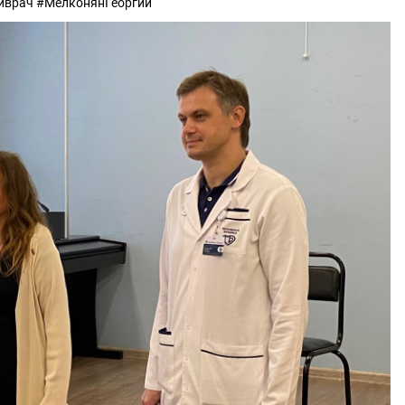
ыйврач #МелконянГеоргий