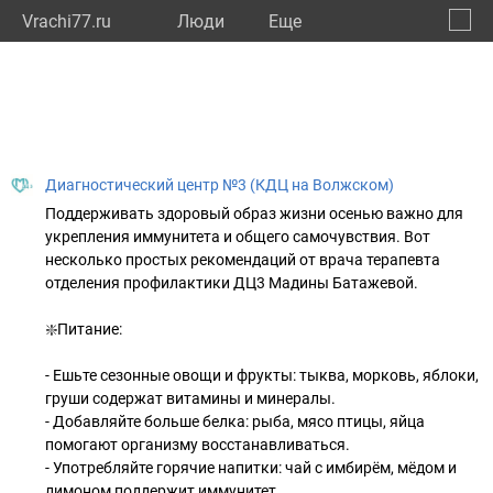
Vrachi77.ru
Люди
Eще
🔔
город
🔍
Диагностический центр №3 (КДЦ на Волжском)
Поддерживать здоровый образ жизни осенью важно для
укрепления иммунитета и общего самочувствия. Вот
несколько простых рекомендаций от врача терапевта
отделения профилактики ДЦ3 Мадины Батажевой.
❇️Питание:
- Ешьте сезонные овощи и фрукты: тыква, морковь, яблоки,
груши содержат витамины и минералы.
- Добавляйте больше белка: рыба, мясо птицы, яйца
помогают организму восстанавливаться.
- Употребляйте горячие напитки: чай с имбирём, мёдом и
лимоном поддержит иммунитет.