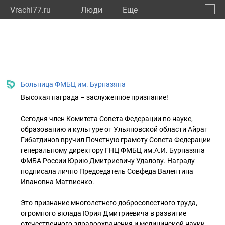
Vrachi77.ru
Люди
Eще
🔔
город
🔍
Больница ФМБЦ им. Бурназяна
Высокая награда – заслуженное признание!
Сегодня член Комитета Совета Федерации по науке,
образованию и культуре от Ульяновской области Айрат
Гибатдинов вручил Почетную грамоту Совета Федерации
генеральному директору ГНЦ ФМБЦ им.А.И. Бурназяна
ФМБА России Юрию Дмитриевичу Удалову. Награду
подписала лично Председатель Совфеда Валентина
Ивановна Матвиенко.
Это признание многолетнего добросовестного труда,
огромного вклада Юрия Дмитриевича в развитие
отечественного здравоохранения и медицинской науки.