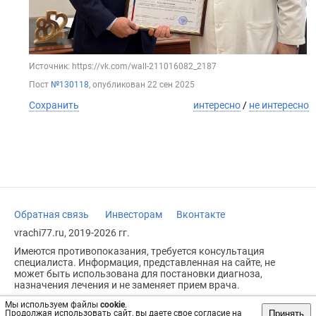
Источник: https://vk.com/wall-211016082_2187
Пост
№130118
, опубликован
22 сен 2025
Сохранить
интересно
/
не интересно
Обратная связь
Инвесторам
Вконтакте
vrachi77.ru, 2019-2026 гг.
Имеются противопоказания, требуется консультация
специалиста. Информация, представленная на сайте, не
может быть использована для постановки диагноза,
назначения лечения и не заменяет прием врача.
Возрастное ограничение: 18+
Мы используем файлы
cookie
.
Принять
Продолжая использовать сайт, вы даете свое согласие на