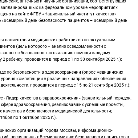
ицинских, аптечных и научных организаций, соответствующих
в запланированных на федеральном уровне мероприятиях
ещено на сайте ФГБУ «Национальный институт качества»
е «Всемирный день безопасности пациентов – Всемирный день
:
для пациентов и медицинских работников по актуальным
иентов (цель которого – анализ осведомленности о
вязанных с безопасностью оказанию помощи каждому
 ребенку, проводится в период с 1 по 30 сентября 2025 г.);
аде по безопасности в здравоохранении (опрос медицинских
 уровня компетенций в различных направлениях обеспечения
еятельности, проводится в период с 15 по 21 сентября 2025 г.);
се «Лидер качества в здравоохранении» (заявительный порядок,
в сфере здравоохранения, реализовавших успешные проекты,
 качества и безопасности медицинской деятельности;
тября по 1 октября 2025 г.).
ицинских организаций города Москвы, информационно-
ятий, посвященных Всемирному дню безопасности пациентов в