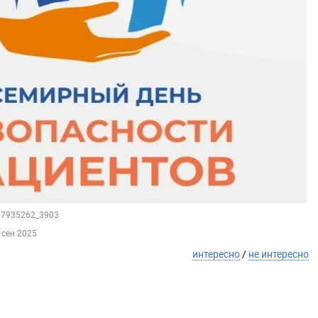
177935262_3903
 сен 2025
интересно
/
не интересно