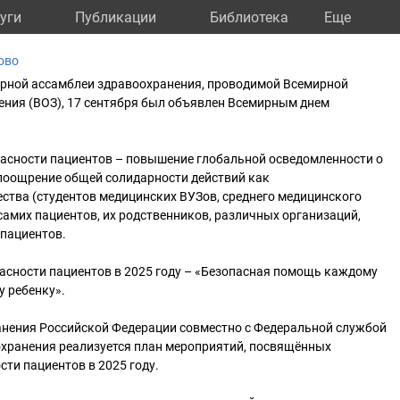
уги
Публикации
Библиотека
Eще
ово
мирной ассамблеи здравоохранения, проводимой Всемирной
ения (ВОЗ), 17 сентября был объявлен Всемирным днем
пасности пациентов – повышение глобальной осведомленности о
 поощрение общей солидарности действий как
ства (студентов медицинских ВУЗов, среднего медицинского
 самих пациентов, их родственников, различных организаций,
пациентов.
асности пациентов в 2025 году – «Безопасная помощь каждому
 ребенку».
нения Российской Федерации совместно с Федеральной службой
охранения реализуется план мероприятий, посвящённых
ти пациентов в 2025 году.