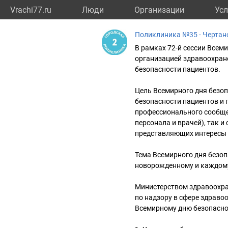
Vrachi77.ru
Люди
Организации
Усл
Поликлиника №35 - Чертан
В рамках 72-й сессии Все
организацией здравоохран
безопасности пациентов.
Цель Всемирного дня безо
безопасности пациентов и
профессионального сообще
персонала и врачей), так и
представляющих интересы 
Тема Всемирного дня безоп
новорожденному и каждому
Министерством здравоохра
по надзору в сфере здраво
Всемирному дню безопаснос