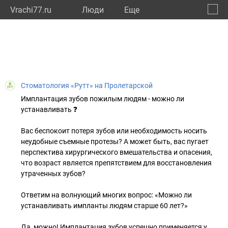
Vrachi77.ru
Люди
Eще
🔔
город
🔍
Стоматология «Рутт» на Пролетарской
Имплантация зубов пожилым людям - можно ли
устанавливать ❓
Вас беспокоит потеря зубов или необходимость носить
неудобные съемные протезы? А может быть, вас пугает
перспектива хирургического вмешательства и опасения,
что возраст является препятствием для восстановления
утраченных зубов?
Ответим на волнующий многих вопрос: «Можно ли
устанавливать импланты людям старше 60 лет?»
Да, можно! Имплантация зубов успешно применяется у