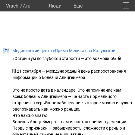
Vrachi77.ru
Люди
Eще
🔔
город
🔍
Медицинский центр «Прима Медика» на Калужской
«Острый ум до глубокой старости — это возможно!» 🧠
🗓️ 21 сентября — Международный день распространения
информации о болезни Альцгеймера.
Это не просто дата в календаре. Это напоминание нам
всем: болезнь Альцгеймера — не часть нормального
старения, а серьёзное заболевание, которое можно и нужно
распознавать как можно раньше.
Что важно знать:
Болезнь Альцгеймера — самая частая причина деменции.
Первые признаки — забывчивость, сложности с речью и
ориентацией, снижение инициативы.